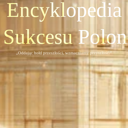
Encyklopedia
 Sukcesu Poloni
„Oddając hołd przeszłości, wzmacniamy przyszłość.”