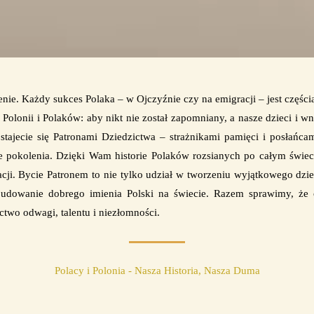
enie. Każdy sukces Polaka – w Ojczyźnie czy na emigracji – jest części
olonii i Polaków: aby nikt nie został zapomniany, a nasze dzieci i 
 stajecie się Patronami Dziedzictwa – strażnikami pamięci i posłańcam
złe pokolenia. Dzięki Wam historie Polaków rozsianych po całym świec
racji. Bycie Patronem to nie tylko udział w tworzeniu wyjątkowego dz
budowanie dobrego imienia Polski na świecie. Razem sprawimy, że 
ctwo odwagi, talentu i niezłomności.
Polacy i Polonia - Nasza Historia, Nasza Duma